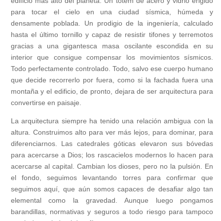
edificio más alto del planeta. Un tótem de acero y vidrio erigido
para tocar el cielo en una ciudad sísmica, húmeda y
densamente poblada. Un prodigio de la ingeniería, calculado
hasta el último tornillo y capaz de resistir tifones y terremotos
gracias a una gigantesca masa oscilante escondida en su
interior que consigue compensar los movimientos sísmicos.
Todo perfectamente controlado. Todo, salvo ese cuerpo humano
que decide recorrerlo por fuera, como si la fachada fuera una
montaña y el edificio, de pronto, dejara de ser arquitectura para
convertirse en paisaje.
La arquitectura siempre ha tenido una relación ambigua con la
altura. Construimos alto para ver más lejos, para dominar, para
diferenciarnos. Las catedrales góticas elevaron sus bóvedas
para acercarse a Dios; los rascacielos modernos lo hacen para
acercarse al capital. Cambian los dioses, pero no la pulsión. En
el fondo, seguimos levantando torres para confirmar que
seguimos aquí, que aún somos capaces de desafiar algo tan
elemental como la gravedad. Aunque luego pongamos
barandillas, normativas y seguros a todo riesgo para tampoco