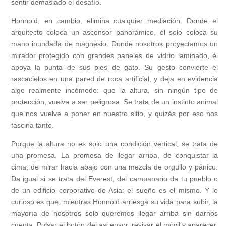
sentir demasiado el desafío.
Honnold, en cambio, elimina cualquier mediación. Donde el
arquitecto coloca un ascensor panorámico, él solo coloca su
mano inundada de magnesio. Donde nosotros proyectamos un
mirador protegido con grandes paneles de vidrio laminado, él
apoya la punta de sus pies de gato. Su gesto convierte el
rascacielos en una pared de roca artificial, y deja en evidencia
algo realmente incómodo: que la altura, sin ningún tipo de
protección, vuelve a ser peligrosa. Se trata de un instinto animal
que nos vuelve a poner en nuestro sitio, y quizás por eso nos
fascina tanto.
Porque la altura no es solo una condición vertical, se trata de
una promesa. La promesa de llegar arriba, de conquistar la
cima, de mirar hacia abajo con una mezcla de orgullo y pánico.
Da igual si se trata del Everest, del campanario de tu pueblo o
de un edificio corporativo de Asia: el sueño es el mismo. Y lo
curioso es que, mientras Honnold arriesga su vida para subir, la
mayoría de nosotros solo queremos llegar arriba sin darnos
cuenta. Pulsar el botón del ascensor, revisar el móvil y aparecer,