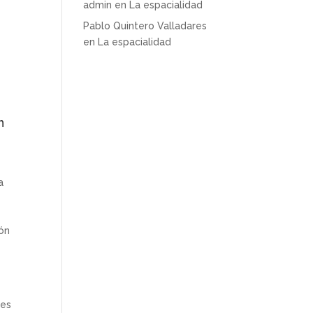
admin
en
La espacialidad
Pablo Quintero Valladares
en
La espacialidad
n
a
ión
 es