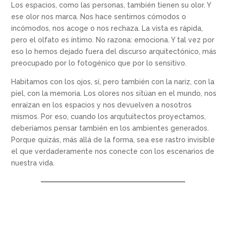
Los espacios, como las personas, tambi
é
n tienen su olor. Y
ese olor nos marca. Nos hace sentirnos có
modos o
inc
ómodos, nos acoge o nos rechaza. La vista es rápida,
pero el olfato es íntimo. No razona: emociona. Y tal vez por
eso lo hemos dejado fuera del discurso arquitectó
nico, m
ás
preocupado por lo fotog
é
nico que por lo sensitivo.
Habitamos con los ojos, sí, pero tambi
é
n con la nariz, con la
piel, con la memoria. Los olores nos sitúan en el mundo, nos
enraízan en los espacios y nos devuelven a nosotros
mismos. Por eso, cuando los arqutuitectos proyectamos,
deberíamos pensar tambi
é
n en
los ambientes generados.
Porque quizás, má
s all
á de la forma, sea ese rastro invisible
el que verdaderamente nos conecte con los escenarios de
nuestra vida.