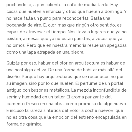
pochándose, a pan caliente, a caf
é
de media tarde. Hay
casas que huelen a infancia y otras que huelen a domingo. Y
no hace falta un plano para reconocerlas. Basta una
bocanada de aire. El olor, más que ningún otro sentido, es
capaz de atravesar el tiempo. Nos lleva a lugares que ya no
existen, a mesas que ya no están puestas, a voces que ya
no oí
mos.
Pero que en nuestra memoria resuenan apegadas
como una lapa atrapada en una piedra.
Quizás por eso, hablar del olor en arquitectura es hablar de
una nostalgia activa. De una forma de habitar má
s all
á
del
dise
ño. Porque hay arquitecturas que se reconocen no por
su imagen, sino por lo que huelen. El perfume de un portal
antiguo con buzones metálicos. La mezcla inconfundible de
serrín y humedad en un taller. El aroma punzante del
cemento fresco en una obra, como promesa de algo nuevo.
E incluso la rareza sint
é
tica del «olor a coche nuevo», que
no es otra cosa que la emoción del estreno encapsulada en
forma de quí
mica.